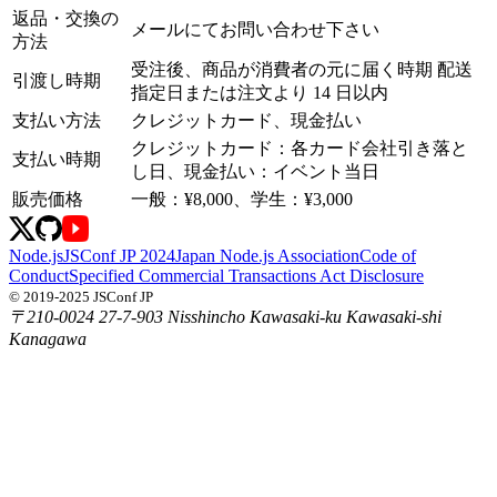
返品・交換の
メールにてお問い合わせ下さい
方法
受注後、商品が消費者の元に届く時期 配送
引渡し時期
指定日または注文より 14 日以内
支払い方法
クレジットカード、現金払い
クレジットカード：各カード会社引き落と
支払い時期
し日、現金払い：イベント当日
販売価格
一般：¥8,000、学生：¥3,000
Node.js
JSConf JP 2024
Japan Node.js Association
Code of
Conduct
Specified Commercial Transactions Act Disclosure
© 2019-2025 JSConf JP
〒210-0024 27-7-903 Nisshincho Kawasaki-ku Kawasaki-shi
Kanagawa