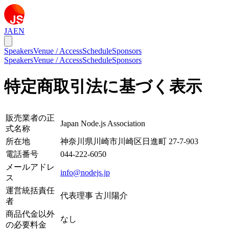
JA
EN
Speakers
Venue / Access
Schedule
Sponsors
Speakers
Venue / Access
Schedule
Sponsors
特定商取引法に基づく表示
販売業者の正
Japan Node.js Association
式名称
所在地
神奈川県川崎市川崎区日進町 27-7-903
電話番号
044-222-6050
メールアドレ
info@nodejs.jp
ス
運営統括責任
代表理事 古川陽介
者
商品代金以外
なし
の必要料金